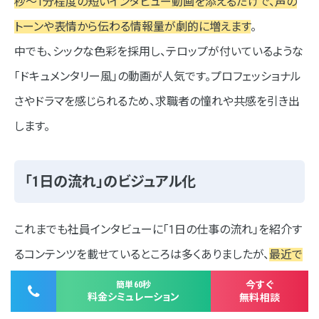
秒〜1分程度の短いインタビュー動画を添えるだけで、声の
トーンや表情から伝わる情報量が劇的に増えます
。
中でも、シックな色彩を採用し、テロップが付いているような
「ドキュメンタリー風」の動画が人気です。プロフェッショナル
さやドラマを感じられるため、求職者の憧れや共感を引き出
します。
「1日の流れ」のビジュアル化
これまでも社員インタビューに「1日の仕事の流れ」を紹介す
るコンテンツを載せているところは多くありましたが、
最近で
はパッと見ただけでわかりやすいよう、イラストや写真を用い
今すぐ
簡単60秒
料金シミュレーション
無料相談
たタイムライン形式のデザインが多く採用されています
。