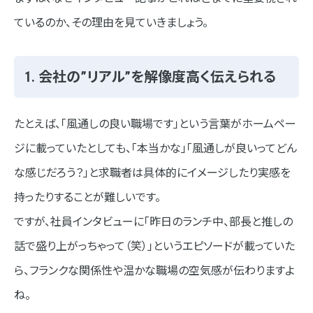
ているのか、その理由を見ていきましょう。
社員インタビュー執筆のポイント
インタビュー記事の構成
1. 会社の”リアル”を解像度高く伝えられる
求職者ファーストの視点で執筆する
伝えたい”会社の雰囲気”を記事に漂わせる
たとえば、「風通しの良い職場です」という言葉がホームペー
ジに載っていたとしても、「本当かな」「風通しが良いってどん
ネオインデックスで手がけた社員インタビュー
な感じだろう？」と求職者は具体的にイメージしたり実感を
事例①株式会社プレナス様
持ったりすることが難しいです。
事例②株式会社Sugano様
ですが、社員インタビューに「昨日のランチ中、部長と推しの
事例③イマジテック株式会社様
話で盛り上がっちゃって（笑）」というエピソードが載っていた
ら、フランクな関係性や温かな職場の空気感が伝わりますよ
社員インタビューの最新トレンド
ね。
動画コンテンツの活用