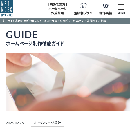
[ 初めての方 ]
ホームページ
作成費用
定額制プラン
制作実績
MENU
採用サイト成功のカギ！”本音を引き出す”社員インタビューの進め方＆質問例をご紹介
GUIDE
ホームページ制作徹底ガイド
2026.02.25
ホームページ設計