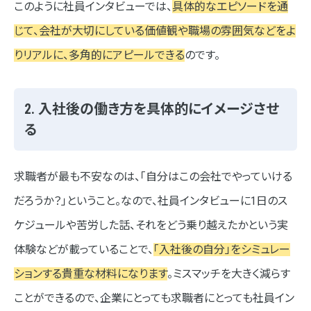
このように社員インタビューでは、
具体的なエピソードを通
「1日の流れ」のビジュアル化
じて、会社が大切にしている価値観や職場の雰囲気などをよ
脱・キラキラ。リアリティの重視
りリアルに、多角的にアピールできる
のです。
まとめ
2. 入社後の働き方を具体的にイメージさせ
る
求職者が最も不安なのは、「自分はこの会社でやっていける
だろうか？」ということ。なので、社員インタビューに1日のス
ケジュールや苦労した話、それをどう乗り越えたかという実
体験などが載っていることで、
「入社後の自分」をシミュレー
ションする貴重な材料になります
。ミスマッチを大きく減らす
ことができるので、企業にとっても求職者にとっても社員イン