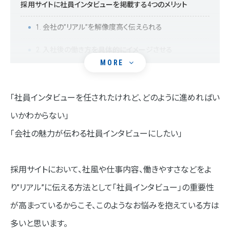
採用サイトに社員インタビューを掲載する4つのメリット
1. 会社の”リアル”を解像度高く伝えられる
2. 入社後の働き方を具体的にイメージさせる
MORE
3. 他社との差別化を図る
4. 社員のモチベーション向上に寄与する
「社員インタビューを任されたけれど、どのように進めればい
いかわからない」
採用サイトにおける社員インタビューの準備プロセス
「会社の魅力が伝わる社員インタビューにしたい」
STEP01.採用ペルソナを明確にする
STEP02.インタビュー対象社員のリストアップ
採用サイトにおいて、社風や仕事内容、働きやすさなどをよ
STEP03.質問リストの作成
り”リアル”に伝える方法として「社員インタビュー」の重要性
が高まっているからこそ、このようなお悩みを抱えている方は
STEP04.取材の準備
多いと思います。