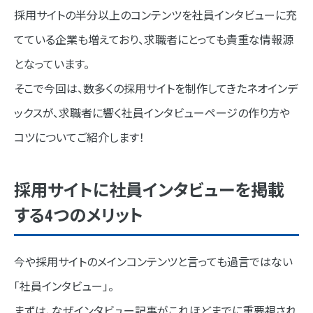
社員インタビュー取材のポイント
採用サイトの半分以上のコンテンツを社員インタビューに充
最初にすること
てている企業も増えており、求職者にとっても貴重な情報源
取材中の心構え
となっています。
そこで今回は、数多くの採用サイトを制作してきたネオインデ
深掘りのコツ
ックスが、求職者に響く社員インタビューページの作り方や
困ったときの社員インタビュー質問例リスト
コツについてご紹介します！
プロフィール
入社のきっかけ
採用サイトに社員インタビューを掲載
する4つのメリット
仕事内容とやりがい
社風・カルチャーについて
今や採用サイトのメインコンテンツと言っても過言ではない
今後の目標とプライベート
「社員インタビュー」。
応募者へのメッセージ
まずは、なぜインタビュー記事がこれほどまでに重要視され