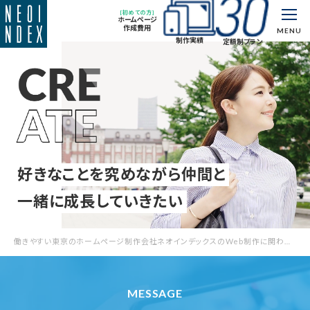
[初めての方]
ホームページ
作成費用
MENU
制作実績
定額制プラン
好きなことを究めながら仲間と
一緒に成長していきたい
働きやすい東京のホームページ制作会社ネオインデックスのWeb制作に関わる
採用情報
MESSAGE