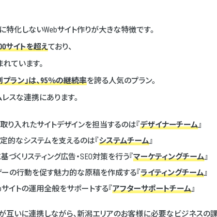
に特化しないWebサイト作りが大きな特徴です。
000サイトを超え
ており、
れています。
プラン」は、95％の継続率
を誇る人気のプラン。
ムレスな連携にあります。
を取り入れたサイトデザインを担当するのは『
デザイナーチーム
』
安定的なシステムを支えるのは『
システムチーム
』
に基づくリスティング広告・SEO対策を行う『
マーケティングチーム
』
ザーの行動を促す魅力的な原稿を作成する『
ライティングチーム
』
bサイトの運用全般をサポートする『
アフターサポートチーム
』
が互いに連携しながら、新潟エリアのお客様に必要なビジネスの