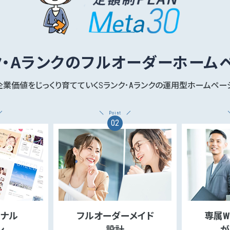
ク・Aランクの
フルオーダーホーム
企業価値をじっくり育てていく
Sランク･Aランクの運用型ホームペー
Point
02
ナル
フルオーダーメイド
専属W
ン
設計
が