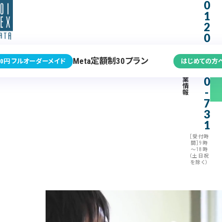
0
1
2
0
-
3
Meta定額制30プラン
0円 フルオーダーメイド
はじめての方
7
企
0
業
情
-
報
7
3
1
［受付時
間］9時
～18時
（土日祝
を除く）