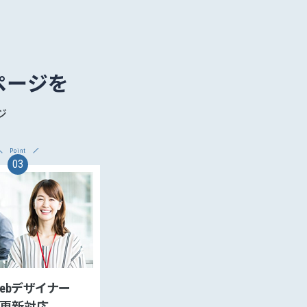
ページを
ジ
Point
03
ebデザイナー
更新対応