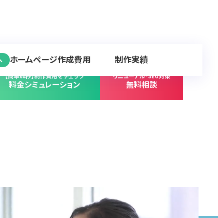
ホームページ作成費用
制作実績
へ
【簡単60秒】制作費用をチェック
リニューアル･SEO対策
料金シミュレーション
無料相談