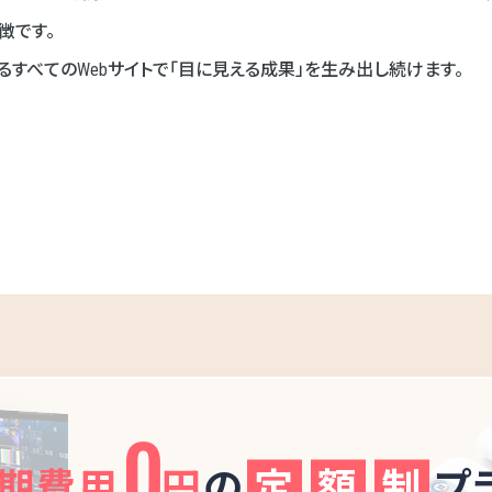
徴です。
るすべてのWebサイトで「目に見える成果」を生み出し続けます。
0
期費用
円
の
定
額
制
プ