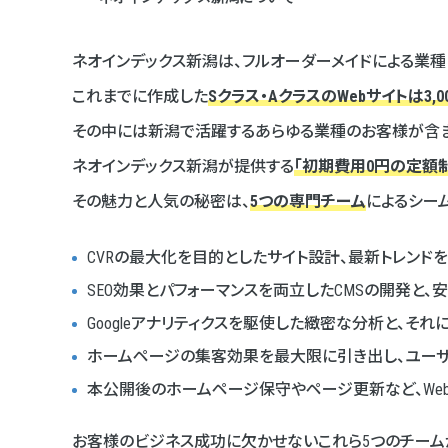
ネオインデックス新潟は、フルオーダーメイドによる業種
これまでに作成した
Sクラス・AクラスのWebサイトは3,
その中には新潟で活躍するあらゆる業種のお客様が含ま
ネオインデックス新潟が提供する
「初期費用0円の定額制
その魅力と人気の秘密は、
5つの専門チーム
によるシー
CVRの最大化を目的としたサイト設計、最新トレンド
SEO効果とパフォーマンスを両立したCMSの開発と、
Googleアナリティクスを駆使した緻密な分析と、それ
ホームページの集客効果を最大限に引き出し、ユー
本公開後のホームページ保守やページ更新など、We
お客様のビジネス成功に欠かせないこれら5つのチーム