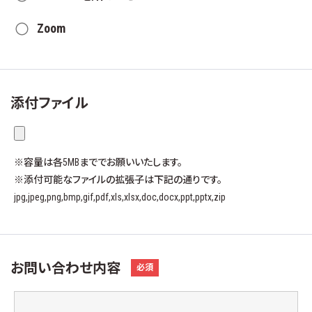
Zoom
添付ファイル
※容量は各5MBまででお願いいたします。
※添付可能なファイルの拡張子は下記の通りです。
jpg,jpeg,png,bmp,gif,pdf,xls,xlsx,doc,docx,ppt,pptx,zip
お問い合わせ内容
必須