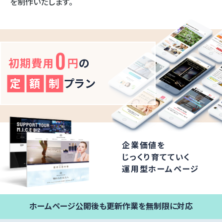
を制作いたします。
0
初期費用
円
の
定
額
制
プラン
企業価値を
じっくり育てていく
運用型ホームページ
ホームページ公開後も更新作業を無制限に対応