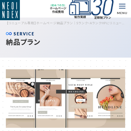
[初めての方]
ホームページ
作成費用
MENU
制作実績
定額制プラン
【リニューアル専用】ホームページ納品プラン｜Sランク・AランクHPにリニューア
ル
SERVICE
納品プラン