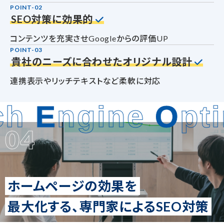
POINT-02
SEO対策に効果的
コンテンツを充実させGoogleからの評価UP
POINT-03
貴社のニーズに合わせたオリジナル設計
連携表示やリッチテキストなど柔軟に対応
ch
E
ngine
O
pti
04
ホームページの効果を
最大化する、
専門家によるSEO対策