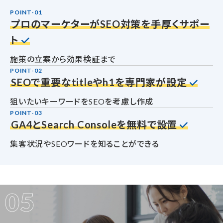
POINT-01
プロのマーケターが
SEO対策を手厚くサポー
ト
施策の立案から効果検証まで
POINT-02
SEOで重要なtitleやh1を専門家が設定
狙いたいキーワードをSEOを考慮し作成
POINT-03
GA4とSearch Consoleを無料で設置
集客状況やSEOワードを知ることができる
05