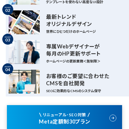
テンプレートを使わない高度なUI設計
POINT
02
最新トレンド
オリジナルデザイン
世界にひとつだけのホームページ
POINT
03
専属Webデザイナーが
毎月のHP更新サポート
ホームページの更新業務＜無制限＞
POINT
04
お客様のご要望に合わせた
CMSを自社開発
SEOに効果的なCMSのシステム保守
リニューアル･SEO対策
Meta定額制30プラン