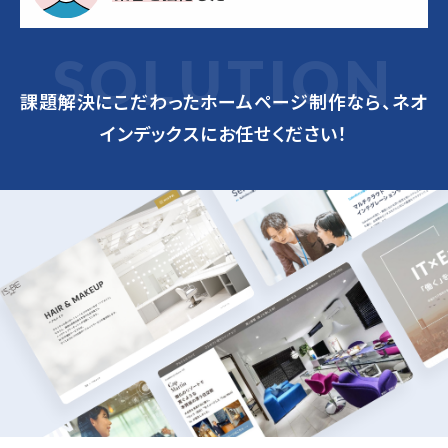
S
O
L
U
T
I
O
N
課題解決にこだわったホームページ制作なら、
ネオ
インデックスにお任せください！