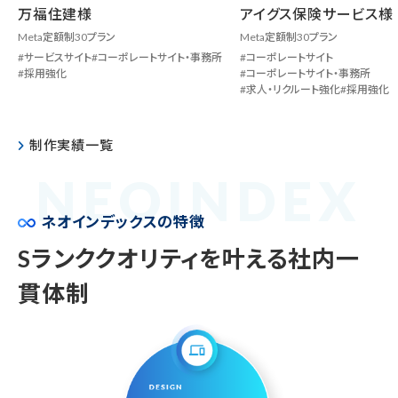
万福住建様
アイグス保険サービス様
Meta定額制30プラン
Meta定額制30プラン
サービスサイト
コーポレートサイト・事務所
コーポレートサイト
採用強化
コーポレートサイト・事務所
求人・リクルート強化
採用強化
制作実績一覧
N
E
O
I
N
D
E
X
ネオインデックスの特徴
Sランククオリティを叶える社内一
貫体制