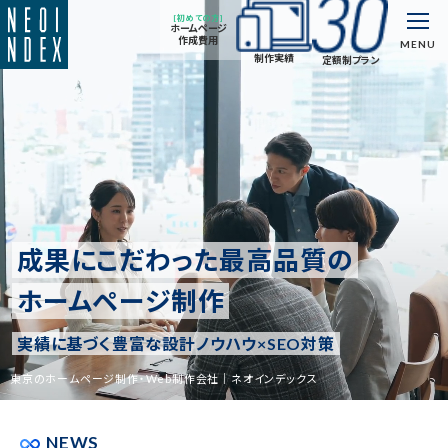
[初めての方]
ホームページ
作成費用
MENU
制作実績
定額制プラン
成果にこだわった
最高品質の
ホームページ制作
実績に基づく豊富な設計ノウハウ×SEO対策
東京のホームページ制作・Web制作会社｜ネオインデックス
NEWS