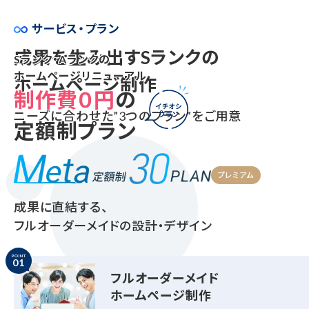
サービス・プラン
成果を生み出すSランクの
Sランク・Aランクの
ホームページリニューアル
ホームページ制作
制作費０円
の
ニーズに合わせた”3つのプラン”をご用意
定額制プラン
プレミアム
成果に直結する、
フルオーダーメイドの設計・デザイン
POINT
01
フルオーダーメイド
ホームページ制作