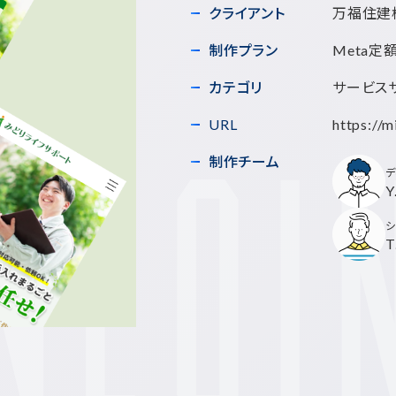
クライアント
万福住建
制作プラン
Meta定
カテゴリ
サービス
URL
https://m
制作チーム
デ
Y
シ
T