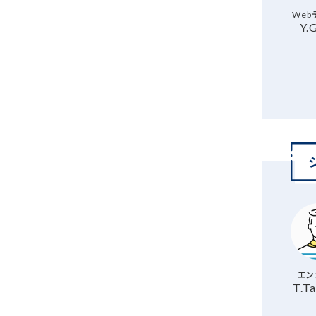
Web
Y.
エン
T.Ta