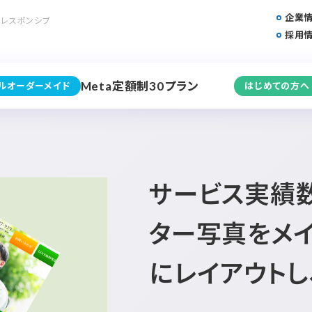
企業
 レスポンシブ
採用
Meta定額制30プラン
フルオーダーメイド
はじめての方へ
サービス実績
ター写真をメ
にレイアウト