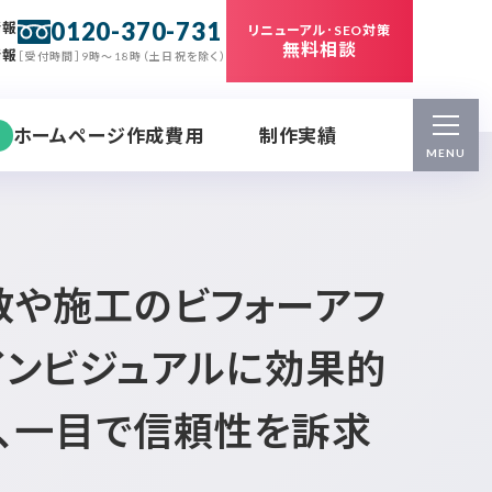
0120-370-731
情報
リニューアル･SEO対策
無料相談
情報
［受付時間］9時～18時（土日祝を除く）
ホームページ作成費用
制作実績
MENU
数や施工のビフォーアフ
インビジュアルに効果的
し、一目で信頼性を訴求