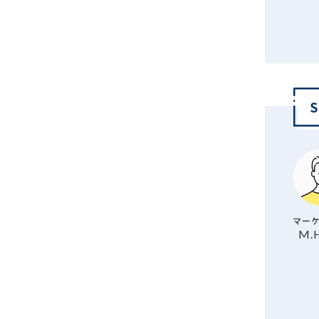
マーケ
M.H