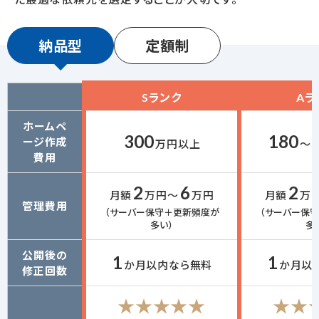
納品型
定額制
Sランク
Aラ
ホームペ
300
180
ージ
作成
万円以上
～
費用
2
6
2
月額
万円～
万円
月額
万
管理費用
（サーバー保守＋更新頻度が
（サーバー保
多い）
多
公開後の
1
1
か月以内なら無料
か月以
修正回数
★★★★★
★★