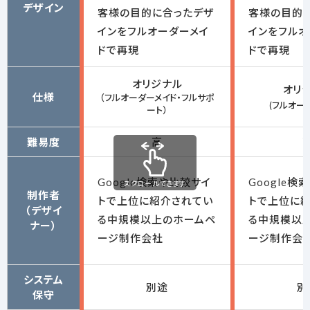
デザイン
客様の目的に合ったデザ
客様の目的
インをフルオーダーメイ
インをフルオ
ドで再現
ドで再現
オリジナル
オリ
仕様
（フルオーダーメイド・フルサポ
(フルオー
ート）
難易度
高
Google検索や比較サイ
Google検
スクロールできます
制作者
トで上位に紹介されてい
トで上位に
（デザイ
る中規模以上のホームペ
る中規模以
ナー）
ージ制作会社
ージ制作会
システム
別途
別
保守