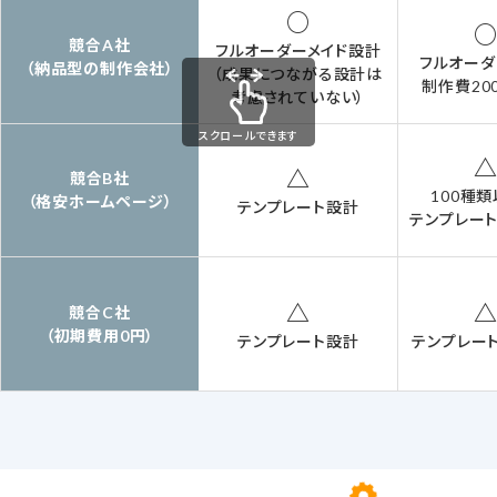
○
競合A社
フルオーダーメイド設計
フルオーダ
（納品型の制作会社）
（成果につながる設計は
制作費20
考慮されていない）
スクロールできます
△
競合B社
100種
（格安ホームページ）
テンプレート設計
テンプレー
△
競合C社
（初期費用0円）
テンプレート設計
テンプレー