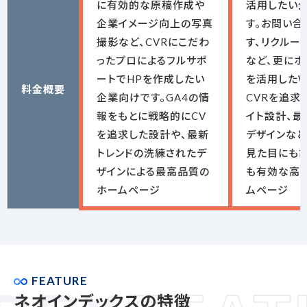
に有効的な原稿作成や
活用したい
企業イメージ向上の写真
す。お問い合
撮影など、CVRにこだわ
す、リクルー
ったプロによるフルサポ
など、更にホ
ートでHPを作成したい
を活用したW
料金概要
企業向けです。GA4の情
CVRを追求
報をもとに戦略的にCV
イト設計、最
を追求した設計や、最新
デザインなど
トレンドの洗練されたデ
見た目にも
ザインによる最高品質の
も有効な高
ホームページ
ムページ
FEATURE
ネオインデックスの特徴