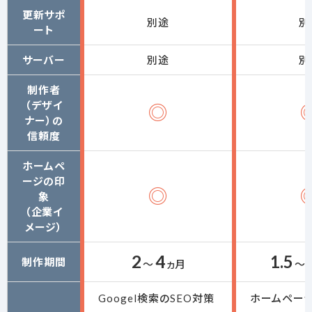
更新サポ
別途
別
ート
サーバー
別途
別
制作者
（デザイ
◎
ナー）の
信頼度
ホームペ
ージの
印
◎
象
（企業イ
メージ）
2
4
1.5
制作期間
～
ヵ月
～
Googel検索のSEO対策
ホームペー