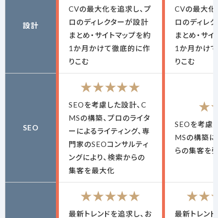
CVの最大化を追求し、プ
CVの最大化
ロのディレクターが設計
ロのディレ
設計
まとめ・サイトマップを約
まとめ・サイ
1か月かけて徹底的に作
1か月かけ
りこむ
りこむ
★★★★★
★
SEOを考慮した設計、C
MSの構築、プロのライタ
SEOを考慮
SEO
ーによるライティング、専
MSの構築に
門家のSEOコンサルティ
らの集客を
ングにより、検索からの
集客を最大化
★★★★★
★★
最新トレンドを追求し、お
最新トレンド