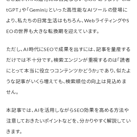
検索意図を正確に理解する
tGPT」や「Gemini」といった高性能なAIツールの登場に
読者の悩みを具体的に解決する
より、私たちの日常生活はもちろん、WebライティングやS
一次情報や実体験を盛り込む
EOの世界も大きな転換期を迎えています。
AIライティングだけでは上位表示が難しい理由
ただし、AI時代にSEOで成果を出すには、記事を量産する
情報が似通いやすい
だけでは不十分です。検索エンジンが重視するのは「読者
専門性や独自性が不足しやすい
にとって本当に役立つコンテンツかどうか」であり、似たよ
うな記事がいくら増えても、検索順位の向上は見込めま
読者の共感を得にくい
せん。
ネオインデックスで実践中！AIを活用しながらSEO効果を
高める方法
本記事では、AIを活用しながらSEO効果を高める方法や
①キーワード調査テンプレート
注意しておきたいポイントなどを、分かりやすく解説してい
②構成案作成テンプレート
きます。