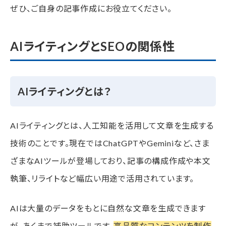
ぜひ、ご自身の記事作成にお役立てください。
③リライトテンプレート
AI時代のSEOで成果を出すための注意点
AIライティングとSEOの関係性
AI生成文のコピペは避ける
情報の正確性を確認する
AIライティングとは？
まとめ
AI時代のSEOは「AI活用＋人間の価値」が重要
AIライティングとは、人工知能を活用して文章を生成する
技術のことです。現在ではChatGPTやGeminiなど、さま
ざまなAIツールが登場しており、記事の構成作成や本文
執筆、リライトなど幅広い用途で活用されています。
AIは大量のデータをもとに自然な文章を生成できます
が、あくまで補助ツールです。
高品質なコンテンツを制作