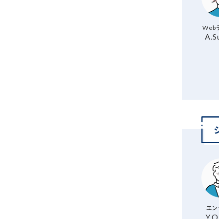
Web
A.S
エン
Y.O