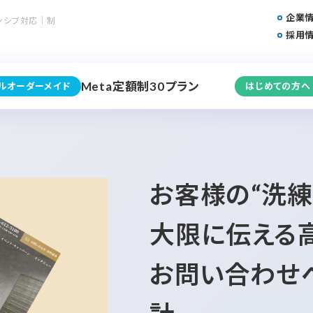
企業
ンシブ対応｜制
採用
Meta定額制30プラン
フルオーダーメイド
はじめての方へ
お客様の“洗
大限に伝える
お問い合わせ