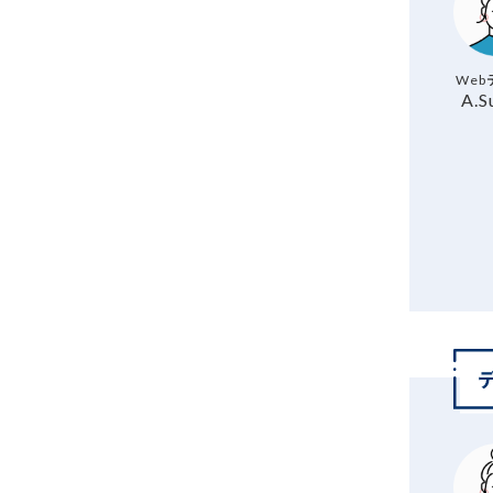
Web
A.S