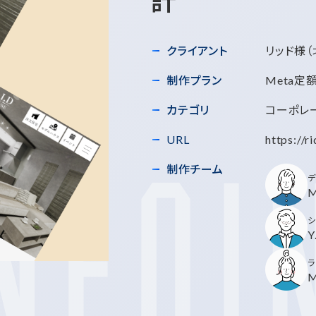
計
クライアント
リッド様
制作プラン
Meta定
カテゴリ
コーポレ
URL
https://r
制作チーム
デ
M
シ
Y
ラ
M