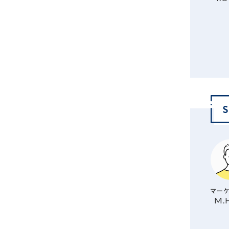
マーケ
M.H