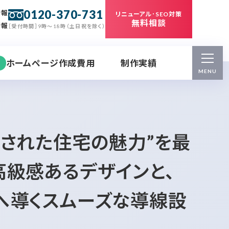
0120-370-731
情報
リニューアル･SEO対策
無料相談
情報
［受付時間］9時～18時（土日祝を除く）
ホームページ作成費用
制作実績
MENU
練された住宅の魅力”を最
高級感あるデザインと、
へ導くスムーズな導線設