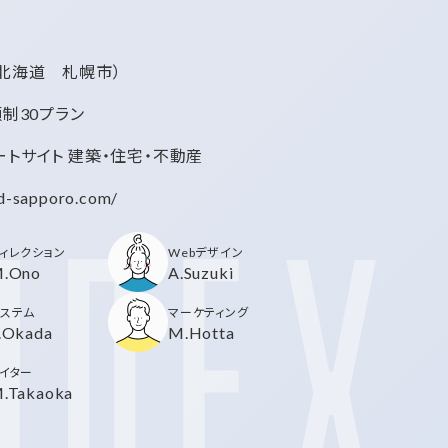
（北海道 札幌市）
額制30プラン
ートサイト 建築・住宅・不動産
id-sapporo.com/
ィレクション
Webデザイン
.Ono
A.Suzuki
ステム
マーケティング
.Okada
M.Hotta
イター
.Takaoka