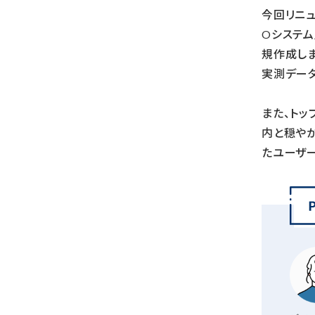
今回リニュ
Oシステ
規作成し
実測データ
また、トッ
内と穏や
たユーザ