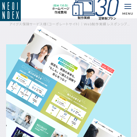
[初めての方]
ホームページ
作成費用
MENU
制作実績
定額制プラン
アイグス保険サービス様（コーポレートサイト）｜Web制作実績 レスポンシブ対
応｜制作実績