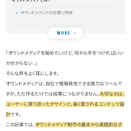
オウンドメディアとは？
オウンドメディアの定義と特徴
オウンドメディアと他のメディアの違い
MORE
オウンドメディア制作の目的とメリット
①ブランド認知の向上
「オウンドメディアを始めたいけど、何から手をつければいい
か分からない…」
②見込み客の獲得と育成
そんな声をよく耳にします。
③顧客との関係構築
オウンドメディアは、自社で情報発信できる強力なツールで
オウンドメディア制作の流れ
すが、ただ作るだけでは成果につながりません。
大切なのは、
STEP1 目的設定とターゲットの明確化
ユーザーに寄り添ったデザインと、長く愛されるコンテンツ設
計
です。
STEP2 コンテンツ戦略の策定
この記事では、
オウンドメディア制作の基本から実践的なポ
STEP3 サイト設計とデザイン