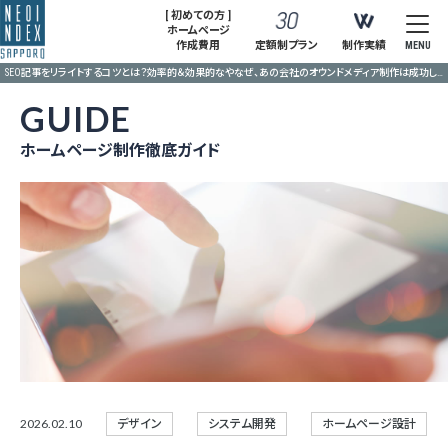
[ 初めての方 ]
ホームページ
作成費用
定額制プラン
制作実績
MENU
SEO記事をリライトするコツとは？効率的＆効果的なやなぜ、あの会社のオウンドメディア制作は成功したのか？成果を生む制作・運用のコツり方で、CVを生み出す”金の記事”を育て上げる！
GUIDE
ホームページ制作徹底ガイド
2026.02.10
デザイン
システム開発
ホームページ設計