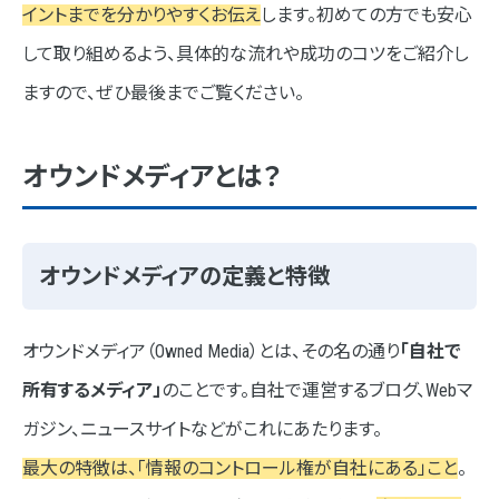
イントまでを分かりやすくお伝え
します。初めての方でも安心
STEP4 コンテンツ制作と公開
して取り組めるよう、具体的な流れや成功のコツをご紹介し
オウンドメディア制作会社の選び方
ますので、ぜひ最後までご覧ください。
①制作実績と専門性の確認
オウンドメディアとは？
②コミュニケーションの質
③料金体系の透明性
オウンドメディアの定義と特徴
オウンドメディアの運用と改善について
データ分析と効果測定
オウンドメディア（Owned Media）とは、その名の通り
「自社で
コンテンツの更新と改善
所有するメディア」
のことです。自社で運営するブログ、Webマ
ガジン、ニュースサイトなどがこれにあたります。
ネオインデックスのオウンドメディア制作実績
最大の特徴は、「情報のコントロール権が自社にある」こと
。
PFP様