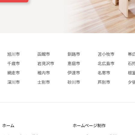
旭川市
函館市
釧路市
苫小牧市
帯
千歳市
岩見沢市
恵庭市
北広島市
石
網走市
稚内市
伊達市
名寄市
根
深川市
士別市
砂川市
芦別市
夕
ホーム
ホームページ制作