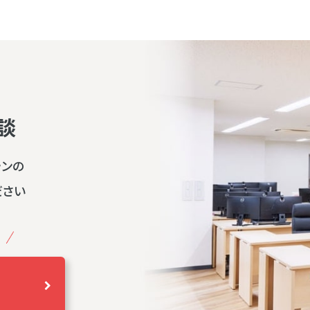
談
ランの
ださい