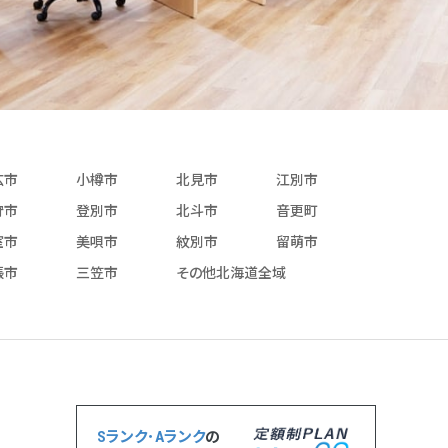
広市
小樽市
北見市
江別市
狩市
登別市
北斗市
音更町
室市
美唄市
紋別市
留萌市
張市
三笠市
その他北海道全域
Sランク･Aランク
の