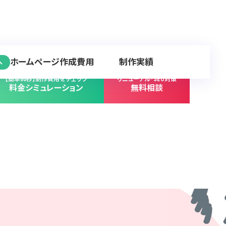
ホームページ作成費用
制作実績
へ
【簡単60秒】制作費用をチェック
リニューアル･SEO対策
料金シミュレーション
無料相談