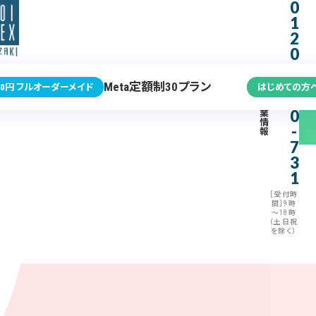
0
1
2
0
-
3
Meta定額制30プラン
0円 フルオーダーメイド
はじめての方
7
企
0
業
情
-
報
7
3
1
［受付時
間］9時
～18時
（土日祝
を除く）