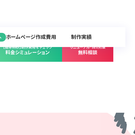
ホームページ作成費用
制作実績
へ
【簡単60秒】制作費用をチェック
リニューアル･SEO対策
料金シミュレーション
無料相談