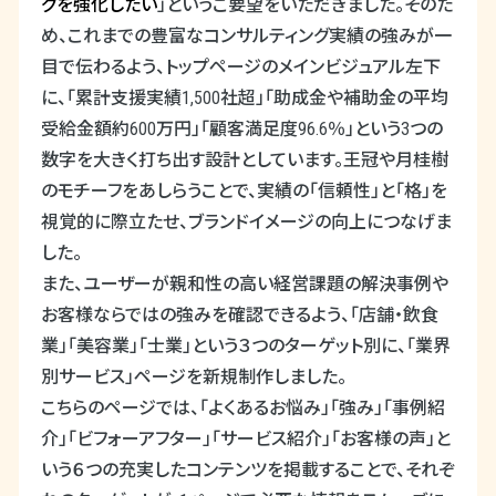
グを強化したい
」というご要望をいただきました。そのた
め、これまでの豊富なコンサルティング実績の強みが一
目で伝わるよう、トップページのメインビジュアル左下
に、「累計支援実績
1,500
社超」「助成金や補助金の平均
受給金額約
600
万円」「顧客満足度
96.6
％」という
3
つの
数字を大きく打ち出す設計としています。王冠や月桂樹
のモチーフをあしらうことで、実績の「信頼性」と「格」を
視覚的に際立たせ、ブランドイメージの向上につなげま
した。
また、ユーザーが親和性の高い経営課題の解決事例や
お客様ならではの強みを確認できるよう、「店舗・飲食
業」「美容業」「士業」という３つのターゲット別に、「業界
別サービス」ページを新規制作しました。
こちらのページでは、「よくあるお悩み」「強み」「事例紹
介」「ビフォーアフター」「サービス紹介」「お客様の声」と
いう６つの充実したコンテンツを掲載することで、それぞ