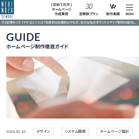
[ 初めての方 ]
ホームページ
作成費用
定額制プラン
制作実績
MENU
SEO記事をリライトするコツとは？効率的＆効果的なやなぜ、あの会社のオウンドメディア制作は成功したのか？成果を生む制作・運用のコツり方で、CVを生み出す”金の記事”を育て上げる！
GUIDE
ホームページ制作徹底ガイド
2026.02.10
デザイン
システム開発
ホームページ設計