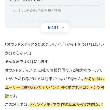
オウンドメディアとは？
オウンドメディアの定義と特徴
オウンドメディアと他のメディアの違い
MORE
オウンドメディア制作の目的とメリット
①ブランド認知の向上
「オウンドメディアを始めたいけど、何から手をつければいい
か分からない…」
②見込み客の獲得と育成
そんな声をよく耳にします。
③顧客との関係構築
オウンドメディアは、自社で情報発信できる強力なツールで
オウンドメディア制作の流れ
すが、ただ作るだけでは成果につながりません。
大切なのは、
STEP1 目的設定とターゲットの明確化
ユーザーに寄り添ったデザインと、長く愛されるコンテンツ設
計
です。
STEP2 コンテンツ戦略の策定
この記事では、
オウンドメディア制作の基本から実践的なポ
STEP3 サイト設計とデザイン