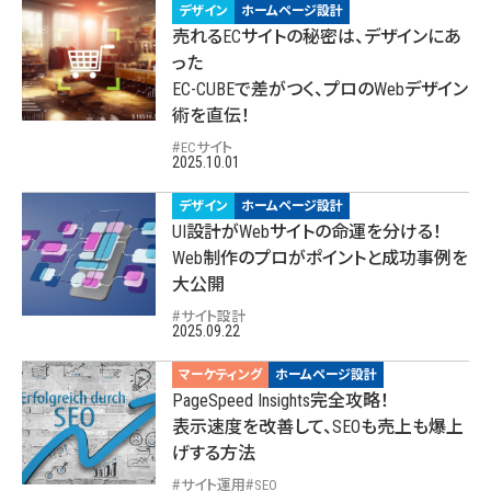
デザイン
ホームページ設計
売れるECサイトの秘密は、デザインにあ
った
EC-CUBEで差がつく、プロのWebデザイン
術を直伝！
ECサイト
2025.10.01
デザイン
ホームページ設計
UI設計がWebサイトの命運を分ける！
Web制作のプロがポイントと成功事例を
大公開
サイト設計
2025.09.22
マーケティング
ホームページ設計
PageSpeed Insights完全攻略！
表示速度を改善して、SEOも売上も爆上
げする方法
サイト運用
SEO