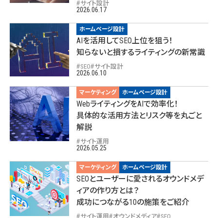
サイト設計
2026.06.17
ホームページ設計
AIを活用してSEO上位を狙う！
知らないと損するライティングの新常識
SEO
サイト設計
2026.06.10
マーケティング
ホームページ設計
WebライティングをAIで効率化！
具体的な活用方法とリスク等を丸ごと
解説
サイト運用
2026.05.25
マーケティング
ホームページ設計
SEOとユーザーに愛されるオウンドメデ
ィアの作り方とは？
成功につながる10の施策をご紹介
サイト運用
オウンドメディア
SEO