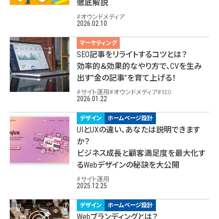
徹底解説
オウンドメディア
2026.02.10
マーケティング
SEO記事をリライトするコツとは？
効率的＆効果的なやり方で、CVを生み
出す”金の記事”を育て上げる！
サイト運用
オウンドメディア
SEO
2026.01.22
デザイン
ホームページ設計
UIとUXの違い、あなたは説明できます
か？
ビジネス成長と顧客満足度を最大化す
るWebデザインの秘訣を大公開
サイト運用
2025.12.25
デザイン
ホームページ設計
Webブランディングとは？