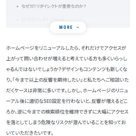
なぜ301リダイレクトが重要なのか？
301リダイレクトについて
MORE
2. 評価を引き継ぎ、ユーザーを迷わせない！301リダイレクトの
設定
ホームページをリニューアルしたら、それだけでアクセスが
なぜ301リダイレクトが重要なのか？
上がって問い合わせが増えると考えている方も多くいらっし
301リダイレクトの具体的な手順
ゃるんではないでしょうか？デザインもコンテンツも新しくな
り、「今まで以上の反響を期待したい」と私たちへご相談いた
3. 新しいページをいち早く認識させる！主要ページのサーチコ
ンソールからのインデックス作業
だくケースは非常に多いです。しかし、ホームぺージのリニュ
なぜインデックス作業が大切なのか？
ーアル後に適切なSEO設定を行わないと、反響が増えるどこ
ろか、逆に今までの検索順位を維持できずに大幅にアクセス
301リダイレクトを活用した実際のSEO改善例
を落としてしまう危険なリスクが潜んでいることを知ってお
Search Consoleからのインデックス作業の具体的な手順
いていただきたいです。