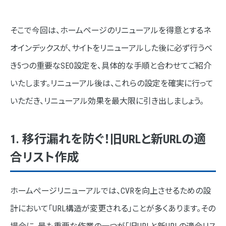
4. 効果測定の第一歩！GA4によるアクセス状況の確認
そこで今回は、ホームページのリニューアルを得意とするネ
なぜGA4によるアクセス解析が重要なのか？
オインデックスが、サイトをリニューアルした後に必ず行うべ
アクセス解析の具体的な手順
き5つの重要なSEO設定を、具体的な手順と合わせてご紹介
5. 検索結果での評価を向上！各ページのmeta情報の調整によ
いたします。リニューアル後は、これらの設定を確実に行って
るSEO対策
いただき、リニューアル効果を最大限に引き出しましょう。
なぜmeta情報の調整が重要なのか？
meta情報作成の具体的な手順
1. 移行漏れを防ぐ！旧URLと新URLの適
ネオインデックスのホームぺージリニューアル
合リスト作成
まとめ
ホームぺージリニューアルでは、CVRを向上させるための設
計において「URL構造が変更される」ことが多くあります。その