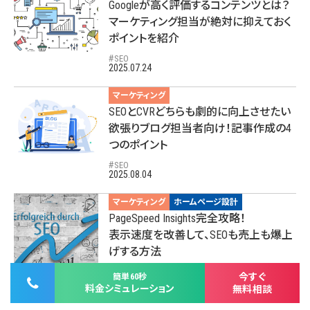
Googleが高く評価するコンテンツとは？
マーケティング担当が絶対に抑えておく
ポイントを紹介
SEO
2025.07.24
マーケティング
SEOとCVRどちらも劇的に向上させたい
欲張りブログ担当者向け！記事作成の4
つのポイント
SEO
2025.08.04
マーケティング
ホームページ設計
PageSpeed Insights完全攻略！
表示速度を改善して、SEOも売上も爆上
げする方法
サイト運用
SEO
今すぐ
簡単60秒
2025.08.15
料金シミュレーション
無料相談