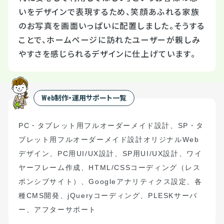
いをデザインで表現するため、笑顔あふれる家族
のお写真を画面いっぱいに配置しました。そうする
ことで、ホームページに訪れたユーザーが親しみ
やすさを感じられるデザインに仕上げています。
Web制作・運用サポート一覧
PC
・タブレット用フルオーダーメイド設計
、
S
P
・タ
ブレット用フルオーダーメイド設計
オリジナル
Web
デザイン、
PC
用
UI/UX
設計、
SP
用
UI/UX
設計、ワイ
ヤーフレーム作成、
HTML/CSS
コーディング（
レス
ポンシブサイト）
、
Google
アナリティクス設定、
各
種
CMS
開発、
jQuery
コーディング、
PLESK
サーバ
ー、アフターサポート