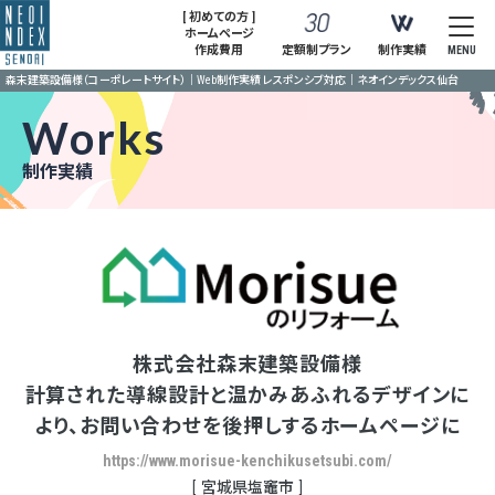
[ 初めての方 ]
ホームページ
作成費用
定額制プラン
制作実績
MENU
森末建築設備様（コーポレートサイト）｜Web制作実績 レスポンシブ対応｜ネオインデックス仙台
Works
制作実績
株式会社森末建築設備様
計算された導線設計と温かみあふれるデザインに
より、お問い合わせを後押しするホームページに
https://www.morisue-kenchikusetsubi.com/
宮城県塩竈市