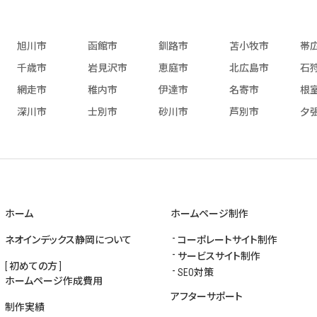
旭川市
函館市
釧路市
苫小牧市
帯
千歳市
岩見沢市
恵庭市
北広島市
石
網走市
稚内市
伊達市
名寄市
根
深川市
士別市
砂川市
芦別市
夕
ホーム
ホームページ制作
ネオインデックス静岡について
コーポレートサイト制作
サービスサイト制作
[ 初めての方 ]
SEO対策
ホームページ作成費用
アフターサポート
制作実績