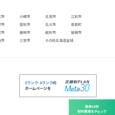
広市
小樽市
北見市
江別市
狩市
登別市
北斗市
音更町
室市
美唄市
紋別市
留萌市
張市
三笠市
その他北海道全域
Sランク･Aランク
の
ホームページを
簡単60秒
制作費用をチェック