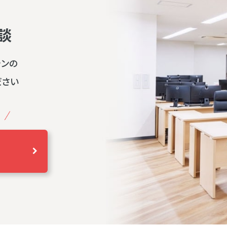
談
ランの
ださい