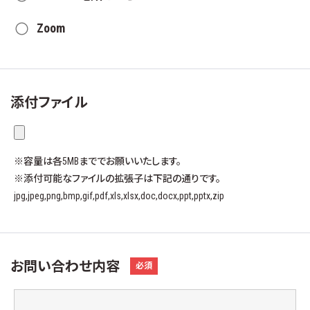
Zoom
添付ファイル
※容量は各5MBまででお願いいたします。
※添付可能なファイルの拡張子は下記の通りです。
jpg,jpeg,png,bmp,gif,pdf,xls,xlsx,doc,docx,ppt,pptx,zip
お問い合わせ内容
必須