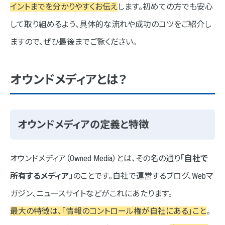
イントまでを分かりやすくお伝え
します。初めての方でも安心
STEP4 コンテンツ制作と公開
して取り組めるよう、具体的な流れや成功のコツをご紹介し
オウンドメディア制作会社の選び方
ますので、ぜひ最後までご覧ください。
①制作実績と専門性の確認
オウンドメディアとは？
②コミュニケーションの質
③料金体系の透明性
オウンドメディアの定義と特徴
オウンドメディアの運用と改善について
データ分析と効果測定
オウンドメディア（Owned Media）とは、その名の通り
「自社で
コンテンツの更新と改善
所有するメディア」
のことです。自社で運営するブログ、Webマ
ガジン、ニュースサイトなどがこれにあたります。
ネオインデックスのオウンドメディア制作実績
最大の特徴は、「情報のコントロール権が自社にある」こと
。
PFP様