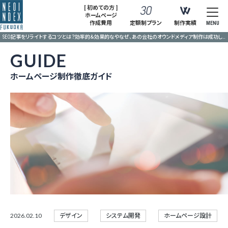
[ 初めての方 ]
ホームページ
作成費用
定額制プラン
制作実績
MENU
SEO記事をリライトするコツとは？効率的＆効果的なやなぜ、あの会社のオウンドメディア制作は成功したのか？成果を生む制作・運用のコツり方で、CVを生み出す”金の記事”を育て上げる！
GUIDE
ホームページ制作徹底ガイド
2026.02.10
デザイン
システム開発
ホームページ設計