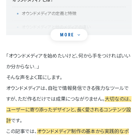
オウンドメディアとは？
オウンドメディアの定義と特徴
オウンドメディアと他のメディアの違い
MORE
オウンドメディア制作の目的とメリット
①ブランド認知の向上
「オウンドメディアを始めたいけど、何から手をつければいい
か分からない…」
②見込み客の獲得と育成
そんな声をよく耳にします。
③顧客との関係構築
オウンドメディアは、自社で情報発信できる強力なツールで
オウンドメディア制作の流れ
すが、ただ作るだけでは成果につながりません。
大切なのは、
STEP1 目的設定とターゲットの明確化
ユーザーに寄り添ったデザインと、長く愛されるコンテンツ設
計
です。
STEP2 コンテンツ戦略の策定
この記事では、
オウンドメディア制作の基本から実践的なポ
STEP3 サイト設計とデザイン