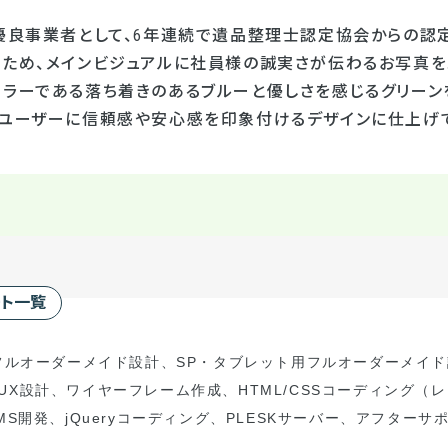
“優良事業者として、6年連続で遺品整理士認定協会からの認
るため、メインビジュアルに社員様の誠実さが伝わるお写真を
カラーである落ち着きのあるブルーと優しさを感じるグリー
、ユーザーに信頼感や安心感を印象付けるデザインに仕上げて
ート一覧
フルオーダーメイド設計
、
S
P
・タブレット用フルオーダーメイド
/UX
設計、ワイヤーフレーム作成、
HTML/CSS
コーディング（
レ
MS
開発、
jQuery
コーディング、
PLESK
サーバー、アフターサ