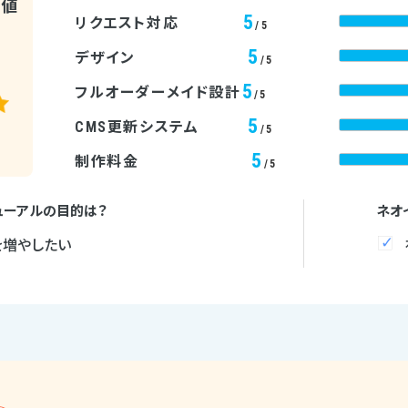
均値
5
リクエスト対応
/5
5
デザイン
/5
5
フルオーダーメイド設計
/5
5
CMS更新システム
/5
5
制作料金
/5
ューアルの目的は？
ネオ
を増やしたい