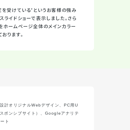
定を受けている”というお客様の強み
スライドショーで表示しました。さら
ンをホームページ全体のメインカラー
おります。
設計
オリジナル
Web
デザイン、
PC
用
U
スポンシブサイト）
、
Google
アナリテ
ポート