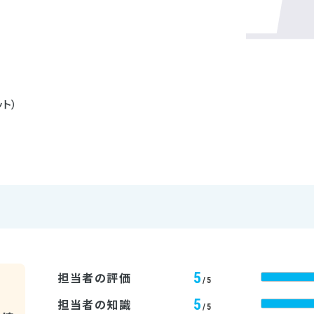
ット）
5
担当者の評価
/5
5
担当者の知識
/5