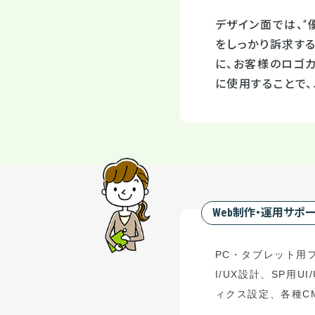
デザイン面では、
をしっかり訴求す
に、お客様のロゴ
に使用することで
Web制作・運用サポ
PC
・タブレット用
I/UX
設計、
SP
用
UI
ィクス設定、
各種
C