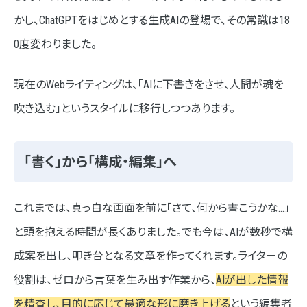
AIライティングにおける、SEO対策への影響
かし、ChatGPTをはじめとする生成AIの登場で、その常識は18
0度変わりました。
AIライティングは問題なし！ただし、そのままの公開は避
けるべし
現在のWebライティングは、「AIに下書きをさせ、人間が魂を
まとめ
吹き込む」というスタイルに移行しつつあります。
「書く」から「構成・編集」へ
これまでは、真っ白な画面を前に「さて、何から書こうかな…」
と頭を抱える時間が長くありました。でも今は、AIが数秒で構
成案を出し、叩き台となる文章を作ってくれます。ライターの
役割は、ゼロから言葉を生み出す作業から、
AIが出した情報
を精査し、目的に応じて最適な形に磨き上げる
という編集者