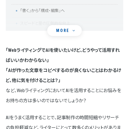
「書く」から「構成・編集」へ
スピードと量の圧倒的な向上
MORE
AIライティングのメリット
メリット1.執筆スピードの爆速化
「WebライティングでAIを使いたいけど、どうやって活用すれ
ばいいかわからない」
メリット2.アイデアの引き出しが増える
「AIが作った文章をコピペするのが良くないことはわかるけ
メリット3.多言語対応がスムーズ
ど、他に気を付けることは？」
AIライティングのデメリット
など、WebライティングにおいてAIを活用することにお悩みを
デメリット1.情報の正確性に不安がある
お持ちの方は多いのではないでしょうか？
デメリット2.感情や実体験が薄い
AIをうまく活用することで、記事制作の時間短縮やリサーチ
デメリット3.文章が「どこかで見たことある」感
の負担軽減など、ライターにとって数多くのメリットがありま