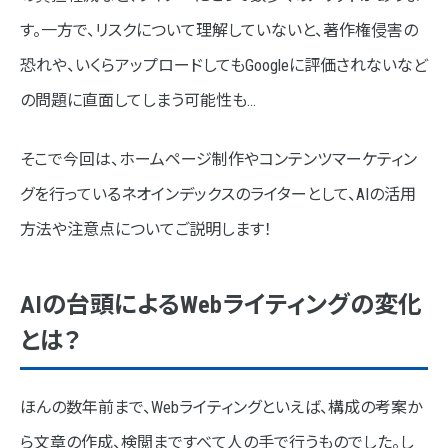
す。一方で、リスクについて理解していないと、著作権侵害の
Webライターが知っておくべきAIツール
恐れや、いくらアップロードしてもGoogleに評価されないなど
AIを活用したライティングの具体的な実践方法
の問題に直面してしまう可能性も…
STEP01. リサーチ＆ペルソナのブラッシュアップ
そこで今回は、ホームページ制作やコンテンツマーケティン
STEP02. 文章作成
グを行っているネオインデックスのライターとして、AIの活用
STEP03. 誤字脱字チェック
方法や注意点についてご説明します！
STEP04.リライト
AIライティングのリスクと対策
AIの台頭によるWebライティングの変化
とは？
1. 著作権と権利侵害
2. 事実誤認（ハルシネーション）
ほんの数年前まで、Webライティングといえば、構成の考案か
3. ブランドイメージの毀損
ら文章の作成、検閲まですべて人の手で行うものでした。し