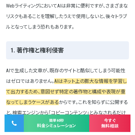
WebライティングにおいてAIは非常に便利ですが、さまざまな
リスクもあることを理解したうえで使用しないと、後々トラブ
ルとなってしまう恐れもあります。
1. 著作権と権利侵害
AIで生成した文章が、既存のサイトと酷似してしまう可能性
はゼロではありません。
AIはネット上の膨大な情報を学習し
て出力するため、意図せず特定の著作物と構成や表現が重
なってしまうケースがある
からです。これを知らずに公開する
と、検索エンジンから「コピーコンテンツ」とみなされるだけ
今すぐ
簡単60秒
ではなく、法的トラブルに発展する恐れもあります。
料金シミュレーション
無料相談