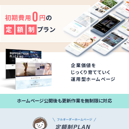
0
初期費用
円
の
定
額
制
プラン
企業価値を
じっくり育てていく
運用型ホームページ
ホームページ公開後も更新作業を無制限に対応