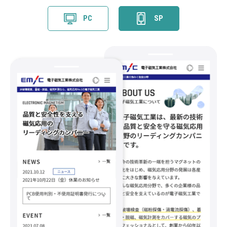
PC
SP