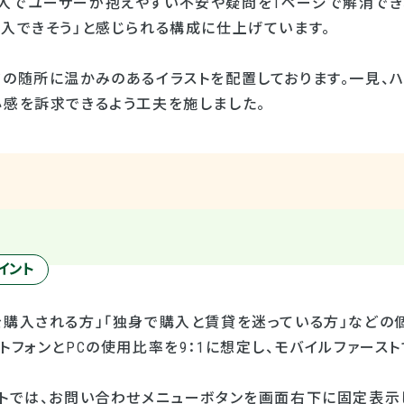
入でユーザーが抱えやすい不安や疑問を
1
ページで解消でき
購入できそう」と感じられる構成に仕上げています。
ジの随所に温かみのあるイラストを配置しております。一見、
心感を訴求できるよう工夫を施しました。
イント
を購入される方」「独身で購入と賃貸を迷っている方」などの
トフォンと
PC
の使用比率を
9
：
1
に想定し、モバイルファースト
イトでは、お問い合わせメニューボタンを画面右下に固定表示