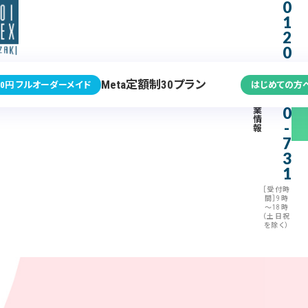
0
1
2
0
-
3
Meta定額制30プラン
0円 フルオーダーメイド
はじめての方
7
企
0
業
情
-
報
7
3
1
［受付時
間］9時
～18時
（土日祝
を除く）