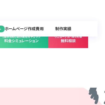
ホームページ作成費用
制作実績
へ
【簡単60秒】制作費用をチェック
リニューアル･SEO対策
料金シミュレーション
無料相談