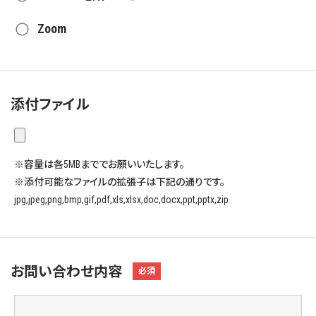
Zoom
添付ファイル
※容量は各5MBまででお願いいたします。
※添付可能なファイルの拡張子は下記の通りです。
jpg,jpeg,png,bmp,gif,pdf,xls,xlsx,doc,docx,ppt,pptx,zip
お問い合わせ内容
必須