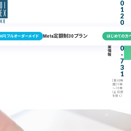
0
1
2
0
-
3
Meta定額制30プラン
0円 フルオーダーメイド
はじめての方
7
企
0
業
情
-
報
7
3
1
［受付時
間］9時
～18時
（土日祝
を除く）