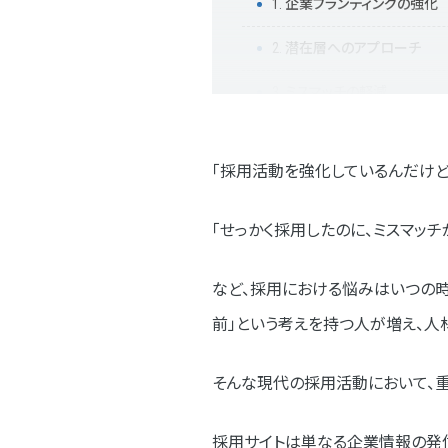
1. 企業ブランディングの強化
2. 潜在層へのアプローチ
3. ミスマッチの軽減
4. 採用コストの最適化
「採用活動を強化しているんだけど
5. 採用活動の効率化
２.【ネオインデックスのポイント解
「せっかく採用したのに、ミスマッ
1. 目的とターゲットの明確化
など、採用における悩みはいつの時
2. 企画・構成の検討
前」という考えを持つ人が増え、人
3. ワイヤーフレーム・デザイン
そんな現代の採用活動において、重
4. コーディング・システム開発
採用サイトは単なる企業情報の発信
5. テスト・公開