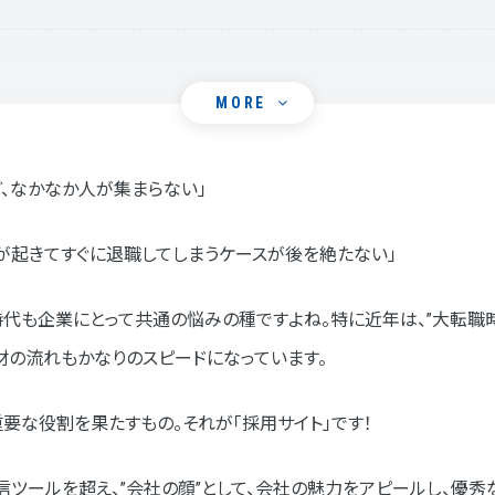
MORE
、なかなか人が集まらない」
説付き！】採用サイト制作の流れ
チが起きてすぐに退職してしまうケースが後を絶たない」
代も企業にとって共通の悩みの種ですよね。特に近年は、”大転職時
材の流れもかなりのスピードになっています。
制作
要な役割を果たすもの。それが「採用サイト」です！
ツールを超え、”会社の顔”として、会社の魅力をアピールし、優秀