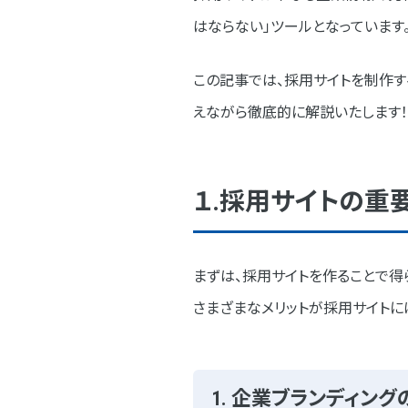
はならない」ツールとなっています
6. 運用・改善
３.ネオインデックスで制作した採
この記事では、採用サイトを制作す
えながら徹底的に解説いたします！
事例：株式会社プレナス様
４.採用サイトを成功させる、5つの
１.採用サイトの重
1. ターゲットに合わせた情
2. 写真・動画コンテンツの活
まずは、採用サイトを作ることで得
3. 社員のリアルな声の掲載
さまざまなメリットが採用サイトに
4. SEO対策と集客戦略
5.定期的な更新と効果測定
1. 企業ブランディング
まとめ