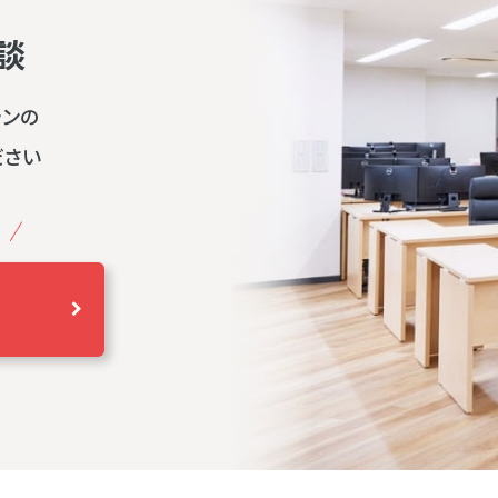
談
ランの
ださい