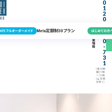
0
1
2
0
-
3
Meta定額制30プラン
0円 フルオーダーメイド
はじめての方
7
企
0
業
情
-
報
7
3
1
［受付時
間］9時
～18時
（土日祝
を除く）