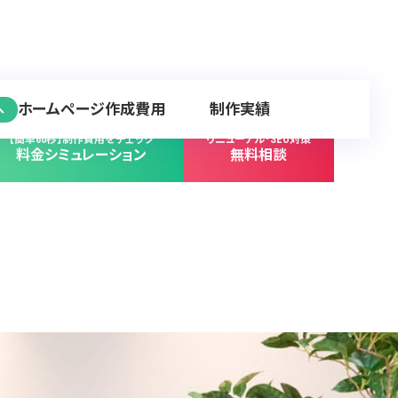
ホームページ作成費用
制作実績
へ
【簡単60秒】制作費用をチェック
リニューアル･SEO対策
料金シミュレーション
無料相談