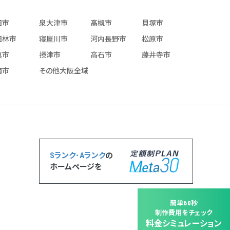
田市
泉大津市
高槻市
貝塚市
田林市
寝屋川市
河内長野市
松原市
真市
摂津市
高石市
藤井寺市
南市
その他大阪全域
Sランク･Aランク
の
ホームページを
簡単60秒
制作費用をチェック
料金シミュレーション