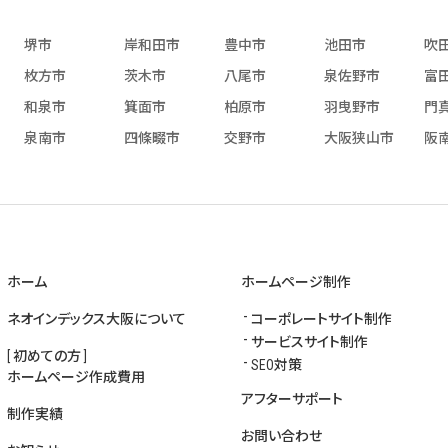
堺市
岸和田市
豊中市
池田市
吹
枚方市
茨木市
八尾市
泉佐野市
富
和泉市
箕面市
柏原市
羽曳野市
門
泉南市
四條畷市
交野市
大阪狭山市
阪
ホーム
ホームページ制作
ネオインデックス大阪について
コーポレートサイト制作
サービスサイト制作
[ 初めての方 ]
SEO対策
ホームページ作成費用
アフターサポート
制作実績
お問い合わせ