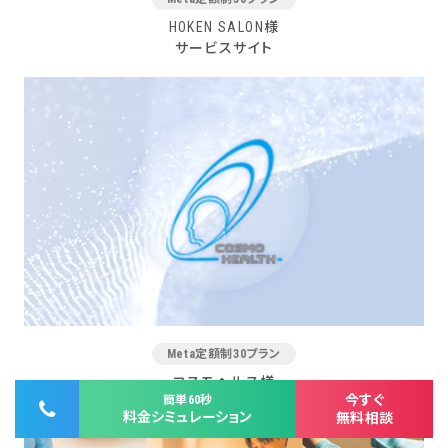
HOKEN SALON様
サービスサイト
Meta定額制30プラン
コスモヘルス様
今すぐ
簡単60秒
コーポレートサイト
料金シミュレーション
無料相談