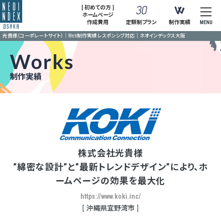
[ 初めての方 ]
ホームページ
作成費用
定額制プラン
制作実績
MENU
光貴様（コーポレートサイト）｜Web制作実績 レスポンシブ対応｜ネオインデックス大阪
Works
制作実績
株式会社光貴様
”綿密な設計”と”最新トレンドデザイン”により、ホ
ームページの効果を最大化
https://www.koki.inc/
沖縄県宜野湾市