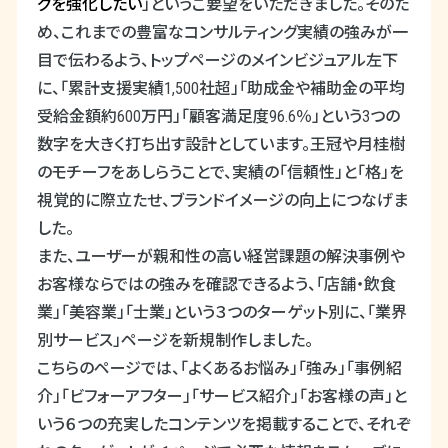
グを強化したい
」というご要望をいただきました。そのた
め、これまでの豊富なコンサルティング実績の強みが一
目で伝わるよう、トップページのメインビジュアル左下
に、「累計支援実績
1,500
社超」「助成金や補助金の平均
受給金額約
600
万円」「顧客満足度
96.6
％」という
3
つの
数字を大きく打ち出す設計としています。王冠や月桂樹
のモチーフをあしらうことで、実績の「信頼性」と「格」を
視覚的に際立たせ、ブランドイメージの向上につなげま
した。
また、ユーザーが親和性の高い経営課題の解決事例や
お客様ならではの強みを確認できるよう、「店舗・飲食
業」「美容業」「士業」という３つのターゲット別に、「業界
別サービス」ページを新規制作しました。
こちらのページでは、「よくあるお悩み」「強み」「事例紹
介」「ビフォーアフター」「サービス紹介」「お客様の声」と
いう６つの充実したコンテンツを掲載することで、それぞ