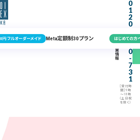
0
1
2
0
-
3
Meta定額制30プラン
0円 フルオーダーメイド
はじめての方
7
企
0
業
情
-
報
7
3
1
［受付時
間］9時
～18時
（土日祝
を除く）