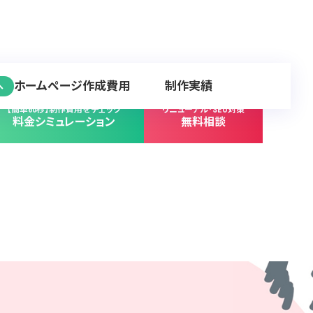
ホームページ作成費用
制作実績
へ
【簡単60秒】制作費用をチェック
リニューアル･SEO対策
料金シミュレーション
無料相談