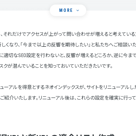
わせない！301リダイレクトの設定
MORE
なのか？
、それだけでアクセスが上がって問い合わせが増えると考えている
手順
新しくなり、「今まで以上の反響を期待したい」と私たちへご相談い
させる！主要ページのサーチコンソールからのインデックス作業
に適切なSEO設定を行わないと、反響が増えるどころか、逆に今
なのか？
スクが潜んでいることを知っておいていただきたいです。
際のSEO改善例
ューアルを得意とするネオインデックスが、サイトをリニューアルし
インデックス作業の具体的な手順
ご紹介いたします。リニューアル後は、これらの設定を確実に行っ
るアクセス状況の確認
が重要なのか？