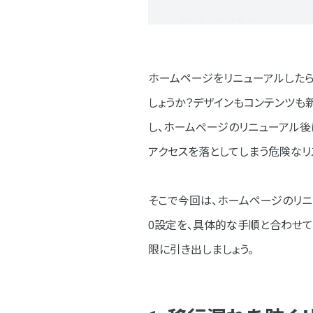
2. 評価を引き継ぎ、ユーザーを迷
なぜ301リダイレクトが重要
ホームページをリニューアルしたら
301リダイレクトの具体的な
しょうか？デザインもコンテンツも
3. 新しいページをいち早く認識
し、ホームぺージのリニューアル後
なぜインデックス作業が大切
アクセスを落としてしまう危険なリ
301リダイレクトを活用した実
そこで今回は、ホームページのリニ
Search Consoleからの
O設定を、具体的な手順と合わせて
4. 効果測定の第一歩！GA4によ
限に引き出しましょう。
なぜGA4によるアクセス解析
アクセス解析の具体的な手順