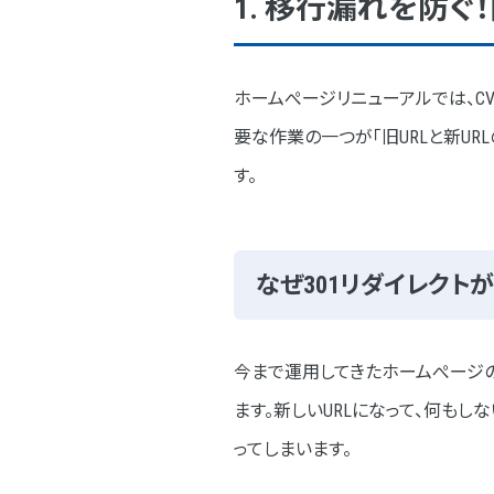
1. 移行漏れを防ぐ
5. 検索結果での評価を向上！各ペ
なぜmeta情報の調整が重要
ホームぺージリニューアルでは、C
meta情報作成の具体的な手
要な作業の一つが「旧URLと新UR
ネオインデックスのホームぺ
す。
まとめ
なぜ301リダイレクト
今まで運用してきたホームぺージの
ます。新しいURLになって、何もし
ってしまいます。