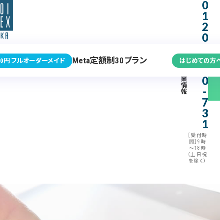
0
1
2
0
-
3
Meta定額制30プラン
0円 フルオーダーメイド
はじめての方
7
企
0
業
情
-
報
7
3
1
［受付時
間］9時
～18時
（土日祝
を除く）