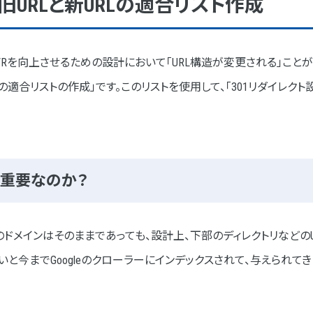
！旧URLと新URLの適合リスト作成
ージのmeta情報の調整によるSEO対策
なのか？
VRを向上させるための設計において「URL構造が変更される」ことが
順
Lの適合リストの作成」です。このリストを使用して、「301リダイレク
ージリニューアル
が重要なのか？
ドメインはそのままであっても、設計上、下部のディレクトリなどの
ないと今までGoogleのクローラーにインデックスされて、与えられて