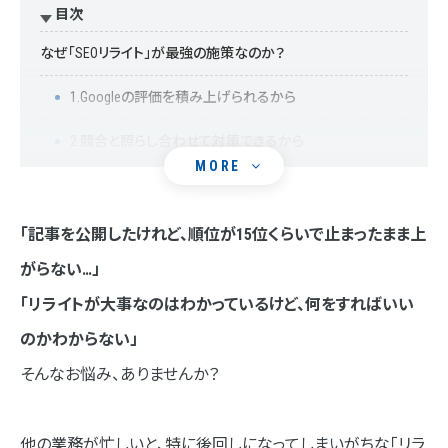
目次
なぜ「SEOリライト」が最強の施策なのか？
1.Googleの評価を積み上げられるから
2.競合と照らし合わせて対策できるから
MORE
3.情報の鮮度を保てるから
【目的別】SEOリライトで狙いたい効果と具体的な対応策
「記事を公開したけれど、順位が15位くらいで止まったまま上
がらない…」
目的1：検索順位を上げたい
「リライトが大事なのはわかっているけど、何をすればいい
目的2：ユーザーエンゲージメント（CVR・滞在時間）の向
のかわからない」
上
そんなお悩み、ありませんか？
目的3：情報の鮮度と信頼性の確保
もう迷わない！SEOリライト「5つのステップ」
他の業務が忙しいと、特に後回しになってしまいがちな「リラ