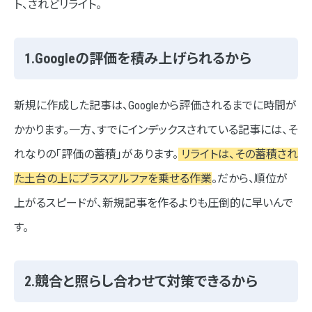
ト、されどリライト。
1.Google Search Console（無料）
2.ラッコキーワード（一部無料）
1.Googleの評価を積み上げられるから
3.ChatGPT/Gemini（基本無料）
4.ヒートマップツール（無料・有料）
新規に作成した記事は、Googleから評価されるまでに時間が
かかります。一方、すでにインデックスされている記事には、そ
まとめ
れなりの「評価の蓄積」があります。
リライトは、その蓄積され
た土台の上にプラスアルファを乗せる作業
。だから、順位が
上がるスピードが、新規記事を作るよりも圧倒的に早いんで
す。
2.競合と照らし合わせて対策できるから