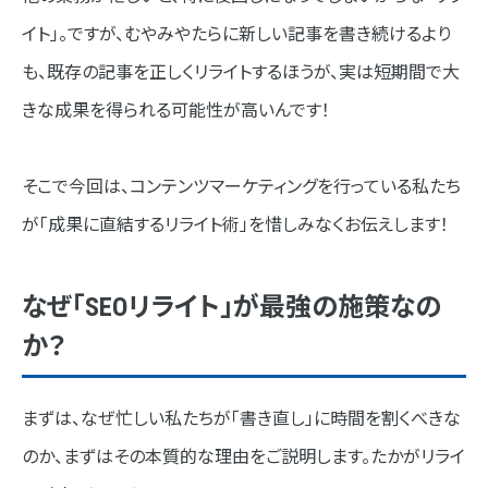
ステップ1：リライト記事の選定
イト」。ですが、むやみやたらに新しい記事を書き続けるより
も、既存の記事を正しくリライトするほうが、実は短期間で大
ステップ2：競合分析と検索意図の再定義
きな成果を得られる可能性が高いんです！
ステップ3：構成案の修正とブラッシュアップ
ステップ4：タイトルとディスクリプションの改善
そこで今回は、コンテンツマーケティングを行っている私たち
ステップ5：Googleへの再クロールリクエスト
が「成果に直結するリライト術」を惜しみなくお伝えします！
SEOリライトの頻度とタイミング
なぜ「SEOリライト」が最強の施策なの
王道は、記事公開から3か月後
か？
大規模なリライトは、順位が停滞した時
ちょっとしたリライトは、いつでもOK
まずは、なぜ忙しい私たちが「書き直し」に時間を割くべきな
のか、まずはその本質的な理由をご説明します。たかがリライ
SEOリライトにおすすめの「4つのツール」