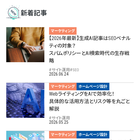
新着記事
マーケティング
【2026年最新】生成AI記事はSEOペナル
ティの対象？
スパムポリシーとAI検索時代の生存戦
略
サイト運用
SEO
2026.06.24
マーケティング
ホームページ設計
WebライティングをAIで効率化！
具体的な活用方法とリスク等を丸ごと
解説
サイト運用
2026.05.25
マーケティング
ホームページ設計