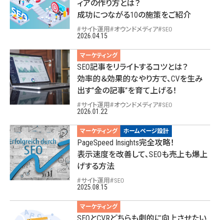
ィアの作り方とは？
成功につながる10の施策をご紹介
サイト運用
オウンドメディア
SEO
2026.04.15
マーケティング
SEO記事をリライトするコツとは？
効率的＆効果的なやり方で、CVを生み
出す”金の記事”を育て上げる！
サイト運用
オウンドメディア
SEO
2026.01.22
マーケティング
ホームページ設計
PageSpeed Insights完全攻略！
表示速度を改善して、SEOも売上も爆上
げする方法
サイト運用
SEO
2025.08.15
マーケティング
SEOとCVRどちらも劇的に向上させたい