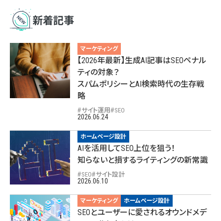
新着記事
マーケティング
【2026年最新】生成AI記事はSEOペナル
ティの対象？
スパムポリシーとAI検索時代の生存戦
略
サイト運用
SEO
2026.06.24
ホームページ設計
AIを活用してSEO上位を狙う！
知らないと損するライティングの新常識
SEO
サイト設計
2026.06.10
マーケティング
ホームページ設計
SEOとユーザーに愛されるオウンドメデ