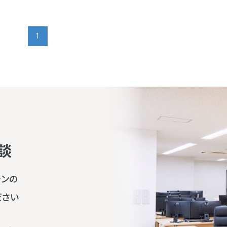
1
談
ランの
ださい