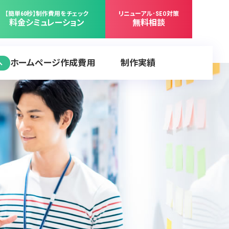
【簡単60秒】制作費用をチェック
リニューアル･SEO対策
料金シミュレーション
無料相談
ホームページ作成費用
制作実績
へ