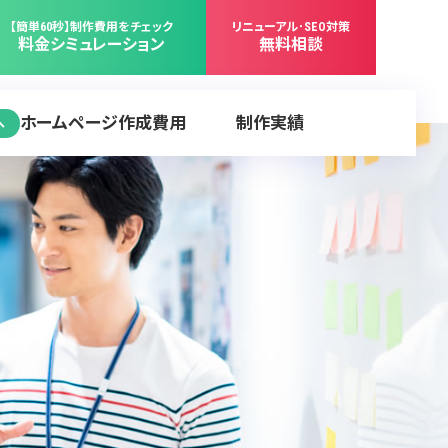
【簡単60秒】制作費用をチェック
リニューアル･SEO対策
料金シミュレーション
無料相談
ホームページ作成費用
制作実績
へ