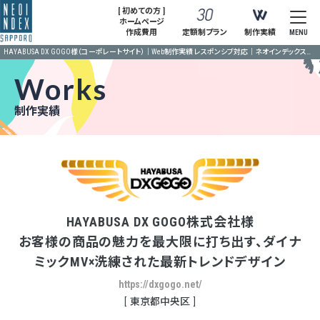
[ 初めての方 ]
ホームページ
作成費用
定額制プラン
制作実績
MENU
HAYABUSA DX GOGO様（コーポレートサイト）｜Web制作実績 レスポンシブ対応｜ネオインデックス札幌
Works
制作実績
HAYABUSA DX GOGO株式会社様
お客様の商品の魅力を最大限に打ち出す、ダイナ
ミックMV×洗練された最新トレンドデザイン
https://dxgogo.net/
東京都中央区