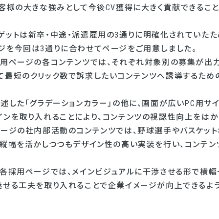
お客様の大きな強みとして今後CV獲得に大きく貢献できるこ
ゲットは新卒・中途・派遣雇用の3通りに明確化されていたた
ジを今回は3通りに合わせてページをご用意しました。
採用ページの各コンテンツでは、それぞれ対象別の募集が出力
て最短のクリック数で訴求したいコンテンツへ誘導するため
述した「グラデーションカラー」の他に、画面が広いPC用サ
インを取り入れることにより、コンテンツの視認性向上をはか
ページの社内部活動のコンテンツでは、野球選手やバスケッ
の縦幅を活かしつつもデザイン性の高い実装を行い、コンテン
の各採用ページでは、メインビジュアルに干渉させる形で横幅
魅せる工夫を取り入れることで企業イメージが向上できるよ