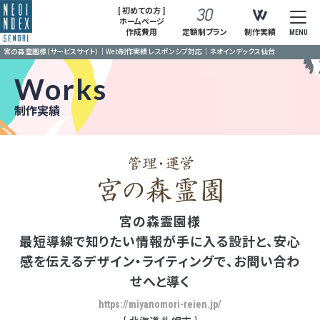
[ 初めての方 ]
ホームページ
作成費用
定額制プラン
制作実績
MENU
宮の森霊園様（サービスサイト）｜Web制作実績 レスポンシブ対応｜ネオインデックス仙台
Works
制作実績
宮の森霊園様
最短導線で知りたい情報が手に入る設計と、安心
感を伝えるデザイン・ライティングで、お問い合わ
せへと導く
https://miyanomori-reien.jp/