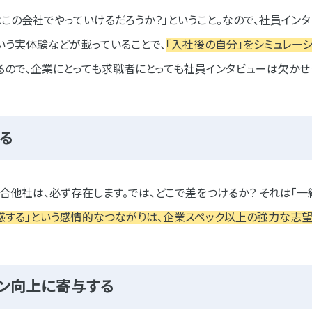
この会社でやっていけるだろうか？」ということ。なので、社員イン
様
いう実体験などが載っていることで、
「入社後の自分」をシミュレー
るので、企業にとっても求職者にとっても社員インタビューは欠かせ
図る
視
他社は、必ず存在します。では、どこで差をつけるか？ それは「一
感する」という感情的なつながりは、企業スペック以上の強力な志
ョン向上に寄与する