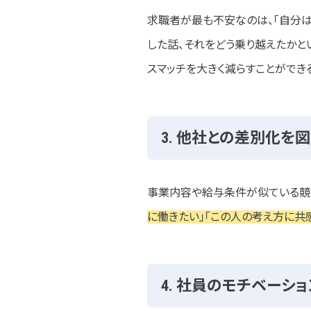
事例②株式会社Sugano様
求職者が最も不安なのは、「自分は
事例③イマジテック株式会社
した話、それをどう乗り越えたかと
スマッチを大きく減らすことができ
社員インタビューの最新トレンド
動画コンテンツの活用
「1日の流れ」のビジュアル化
3. 他社との差別化を
脱・キラキラ。リアリティの重
事業内容や給与条件が似ている競合
まとめ
に働きたい」「この人の考え方に共
4. 社員のモチベーシ