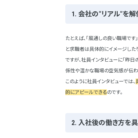
仕事内容とやりがい
1. 会社の”リアル”を
社風・カルチャーについて
今後の目標とプライベート
たとえば、「風通しの良い職場です
応募者へのメッセージ
と求職者は具体的にイメージしたり
ですが、社員インタビューに「昨日
社員インタビュー執筆のポイント
係性や温かな職場の空気感が伝わ
インタビュー記事の構成
このように社員インタビューでは、
求職者ファーストの視点で執
的にアピールできる
のです。
伝えたい”会社の雰囲気”を
ネオインデックスで手がけた社員イ
2. 入社後の働き方を
事例①株式会社プレナス様