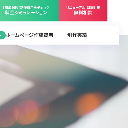
【簡単60秒】制作費用をチェック
リニューアル･SEO対策
料金シミュレーション
無料相談
ホームページ作成費用
制作実績
へ