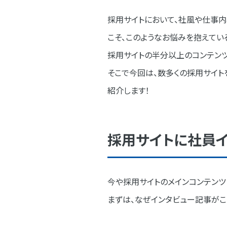
STEP02.インタビュー対象社
採用サイトにおいて、社風や仕事内
こそ、このようなお悩みを抱えてい
STEP03.質問リストの作成
採用サイトの半分以上のコンテンツ
STEP04.取材の準備
そこで今回は、数多くの採用サイト
社員インタビュー取材のポイント
紹介します！
最初にすること
取材中の心構え
採用サイトに社員イ
深掘りのコツ
困ったときの社員インタビュー質問
今や採用サイトのメインコンテンツ
プロフィール
まずは、なぜインタビュー記事がこ
入社のきっかけ