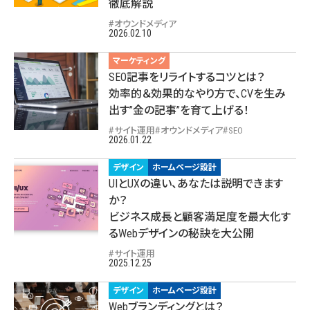
徹底解説
オウンドメディア
2026.02.10
マーケティング
SEO記事をリライトするコツとは？
効率的＆効果的なやり方で、CVを生み
出す”金の記事”を育て上げる！
サイト運用
オウンドメディア
SEO
2026.01.22
デザイン
ホームページ設計
UIとUXの違い、あなたは説明できます
か？
ビジネス成長と顧客満足度を最大化す
るWebデザインの秘訣を大公開
サイト運用
2025.12.25
デザイン
ホームページ設計
Webブランディングとは？