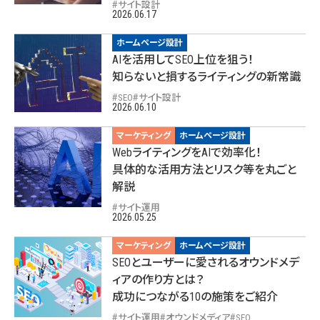
サイト設計
2026.06.17
ホームページ設計
AIを活用してSEO上位を狙う！
知らないと損するライティングの新常識
SEO
サイト設計
2026.06.10
マーケティング
ホームページ設計
WebライティングをAIで効率化！
具体的な活用方法とリスク等を丸ごと
解説
サイト運用
2026.05.25
マーケティング
ホームページ設計
SEOとユーザーに愛されるオウンドメデ
ィアの作り方とは？
成功につながる10の施策をご紹介
サイト運用
オウンドメディア
SEO