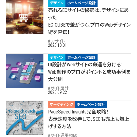
デザイン
ホームページ設計
売れるECサイトの秘密は、デザインにあ
った
EC-CUBEで差がつく、プロのWebデザイン
術を直伝！
ECサイト
2025.10.01
デザイン
ホームページ設計
UI設計がWebサイトの命運を分ける！
Web制作のプロがポイントと成功事例を
大公開
サイト設計
2025.09.22
マーケティング
ホームページ設計
PageSpeed Insights完全攻略！
表示速度を改善して、SEOも売上も爆上
げする方法
サイト運用
SEO