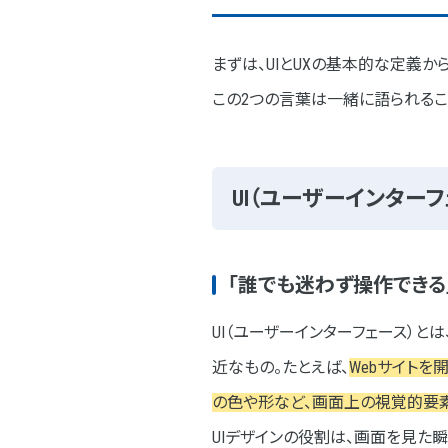
⑤ ユーザーに寄り添った情
まずは、UIとUXの基本的な定義か
⑥ 使ったあとに「また来たい
この2つの言葉は一緒に語られるこ
WebデザインのUI/UXデザインのプ
STEP① ユーザーのニーズ
UI（ユーザーインターフ
STEP② 競合サイトの分析
STEP③ ペルソナを作成す
「誰でも迷わず操作できる
STEP④ ワイヤーフレーム
UI（ユーザーインターフェース）とは
STEP⑤ デザイン案を作成
近なもの。たとえば、
Webサイト
STEP⑥ テスト環境を実装
の色や形など、画面上の視覚的要素
STEP⑦ フィードバックを
UIデザインの役割は、画面を見た