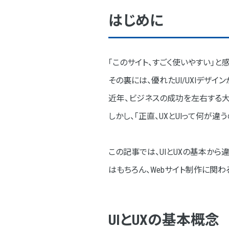
UIとUXの違い
はじめに
「視覚的要素」と「体験」の違
「デザインの進め方」におけ
「このサイト、すごく使いやすい」と
UI/UXデザインの重要性
その裏には、優れたUI/UXIデザイ
顧客満足度の向上
近年、ビジネスの成功を左右する大
ビジネス成果への影響
しかし、「正直、UXとUIって何が
Webデザイン視点の優れたUI/UX
この記事では、UIとUXの基本から
① 迷わず使える「分かりやす
はもちろん、Webサイト制作に関
② 見やすく、心地よいビジュ
③ スムーズな導線設計
UIとUXの基本概念
④ ストレスを感じさせない操