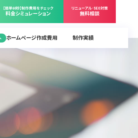
【簡単60秒】制作費用をチェック
リニューアル･SEO対策
料金シミュレーション
無料相談
ホームページ作成費用
制作実績
へ