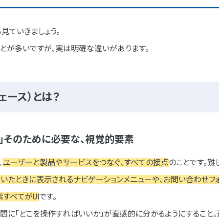
報設計
ら見ていきましょう。
」と思える体験
とが多いですが、実は明確な違いがあります。
ロセス
を理解する
ェース）とは？
を行う
る
」そのために必要な、視覚的要素
で基本構造を作る
、
ユーザーと製品やサービスをつなぐ、すべての接点
のことです。難
し、見た目を整える
を開いたときに表示されるナビゲーションメニューや、お問い合わせフ
し、実際に操作する
すべてがUI
です。
もとに改善する
瞬間に「どこを操作すればいいか」が直感的に分かるようにすること