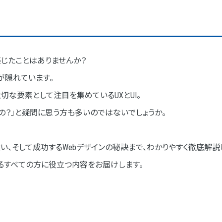
い
る役割の違い
感じたことはありませんか？
ンが隠れています。
切な要素として注目を集めているUXとUI。
違うの？」と疑問に思う方も多いのではないでしょうか。
デザインの特徴
違い、そして成功するWebデザインの秘訣まで、わかりやすく徹底解説
さ」
わるすべての方に役立つ内容をお届けします。
アル
作感