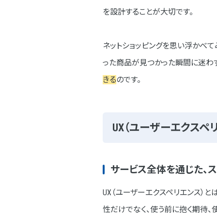
を設計することが大切です。
ネオインデックスが手がける、UI/
成功事例① 三矢水産様
ネットショッピングを思い浮かべて
成功事例② マルユウハウ
った商品が見つかった瞬間に迷わず
まとめ
きる
のです。
UX（ユーザーエクスペ
サービス全体を通じた、
UX（ユーザーエクスペリエンス）とは
性だけでなく、使う前に抱く期待、