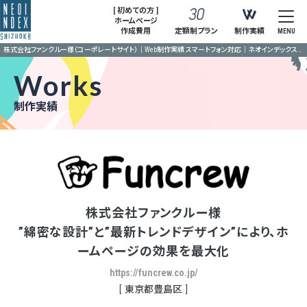
[ 初めての方 ]
ホームページ
作成費用
定額制プラン
制作実績
MENU
株式会社ファンクルー様（コーポレートサイト）｜Web制作実績 スマートフォン対応｜ネオインデックス静岡
Works
制作実績
株式会社ファンクルー様
”綿密な設計”と”最新トレンドデザイン”により、ホ
ームページの効果を最大化
https://funcrew.co.jp/
東京都豊島区