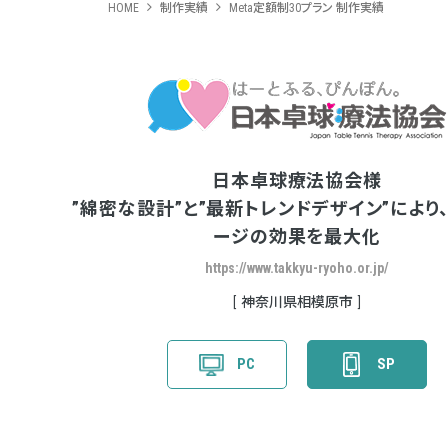
HOME
制作実績
Meta定額制30プラン 制作実績
日本卓球療法協会様
”綿密な設計”と”最新トレンドデザイン”により
ージの効果を最大化
https://www.takkyu-ryoho.or.jp/
神奈川県相模原市
PC
SP